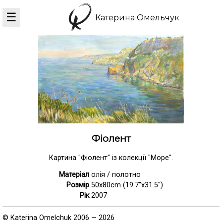
☰
Катерина Омельчук
Фіолент
Картина "Фіолент" із колекції "Море".
Матеріал
олія / полотно
Розмір
50x80cm (19.7"x31.5")
Рік
2007
© Katerina Omelchuk 2006 — 2026