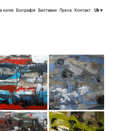
а копія
Біографія
Виставки
Преса
Контакт
Uk
▾